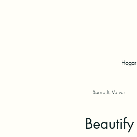
Hogar
&amp;lt; Volver
Beautify