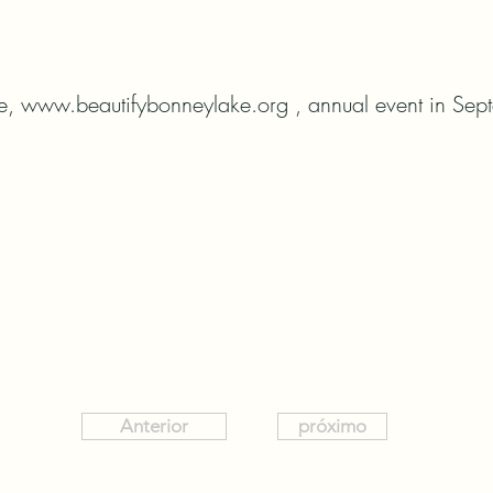
e, www.beautifybonneylake.org , annual event in Sep
Anterior
próximo