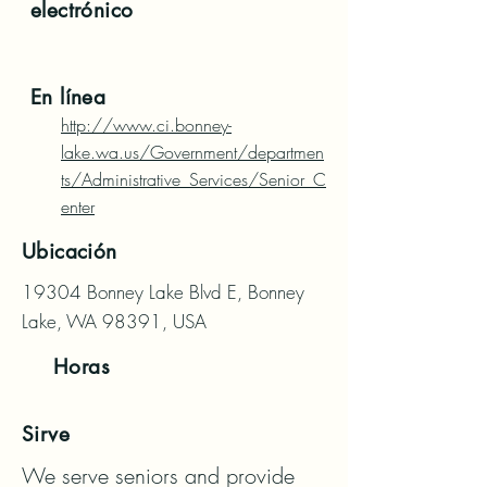
electrónico
En línea
http://www.ci.bonney-
lake.wa.us/Government/departmen
ts/Administrative_Services/Senior_C
enter
Ubicación
19304 Bonney Lake Blvd E, Bonney
Lake, WA 98391, USA
Horas
Sirve
We serve seniors and provide 