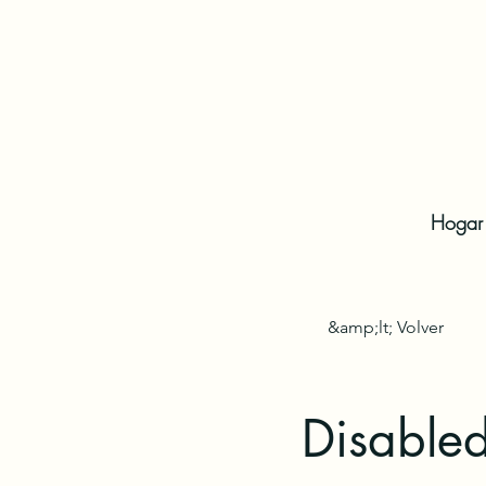
Hogar
&amp;lt; Volver
Disable