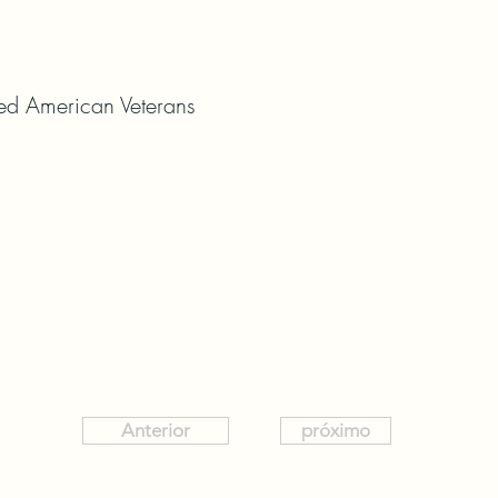
led American Veterans
Anterior
próximo