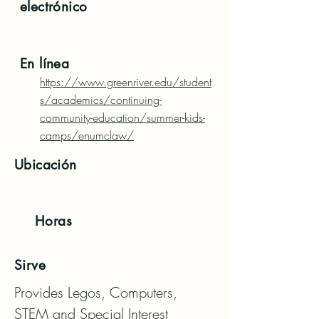
electrónico
En línea
https://www.greenriver.edu/student
s/academics/continuing-
community-education/summer-kids-
camps/enumclaw/
Ubicación
Horas
Sirve
Provides Legos, Computers, 
STEM and Special Interest 