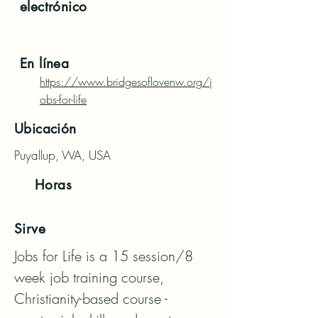
electrónico
En línea
https://www.bridgesoflovenw.org/j
obs-for-life
Ubicación
Puyallup, WA, USA
Horas
Sirve
Jobs for Life is a 15 session/8 
week job training course, 
Christianity-based course - 