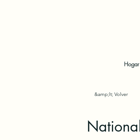
Hogar
&amp;lt; Volver
National