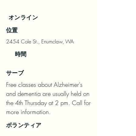
オンライン
位置
2454 Cole St., Enumclaw, WA
時間
サーブ
Free classes about Alzheimer's 
and dementia are usually held on 
the 4th Thursday at 2 pm. Call for 
more information.
ボランティア