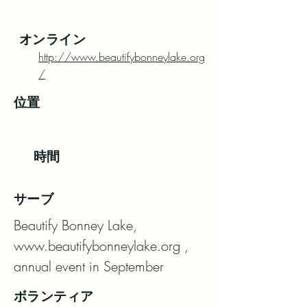
オンライン
http://www.beautifybonneylake.org
/
位置
時間
サーブ
Beautify Bonney Lake, 
www.beautifybonneylake.org , 
annual event in September
ボランティア