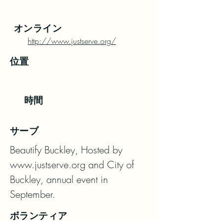
オンライン
http://www.justserve.org/
位置
時間
サーブ
Beautify Buckley, Hosted by 
www.justserve.org and City of 
Buckley, annual event in 
September.
ボランティア