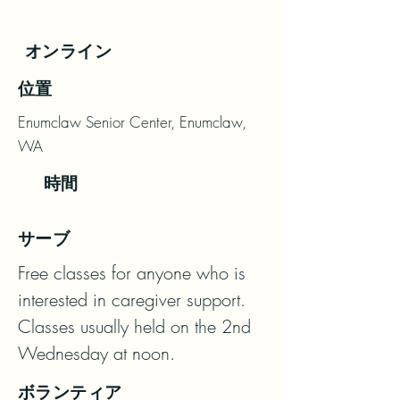
オンライン
位置
Enumclaw Senior Center, Enumclaw,
WA
時間
サーブ
Free classes for anyone who is 
interested in caregiver support. 
Classes usually held on the 2nd 
Wednesday at noon.
ボランティア