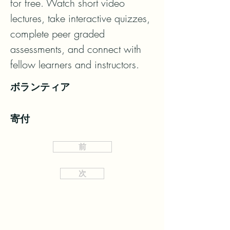
for free. Watch short video 
lectures, take interactive quizzes, 
complete peer graded 
assessments, and connect with 
fellow learners and instructors.
ボランティア
寄付
前
次