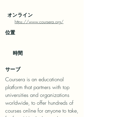
オンライン
https://www.coursera.org/
位置
時間
サーブ
Coursera is an educational 
platform that partners with top 
universities and organizations 
worldwide, to offer hundreds of 
courses online for anyone to take, 