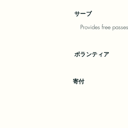
サーブ
Provides free passes
ボランティア
寄付