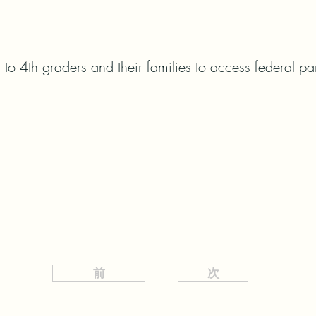
 to 4th graders and their families to access federal p
前
次