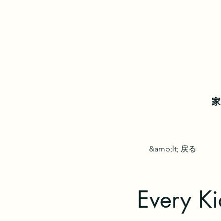
家
&amp;lt; 戻る
Every K