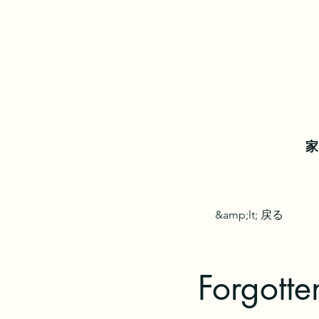
家
&amp;lt; 戻る
Forgotte