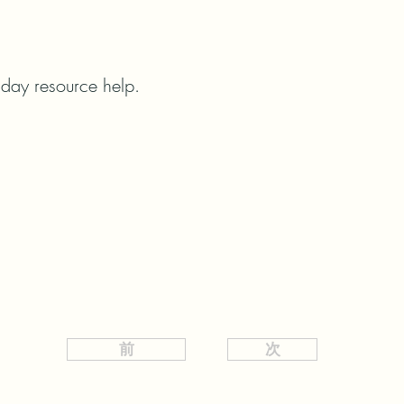
iday resource help.
前
次