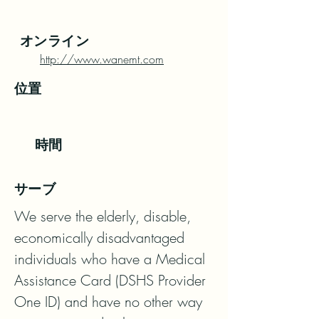
オンライン
http://www.wanemt.com
位置
時間
サーブ
We serve the elderly, disable, 
economically disadvantaged 
individuals who have a Medical 
Assistance Card (DSHS Provider 
One ID) and have no other way 