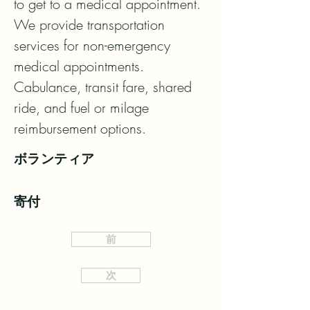
to get to a medical appointment. 
We provide transportation 
services for non-emergency 
medical appointments.  
Cabulance, transit fare, shared 
ride, and fuel or milage 
reimbursement options.
ボランティア
寄付
前
次