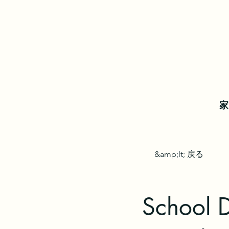
家
&amp;lt; 戻る
School D