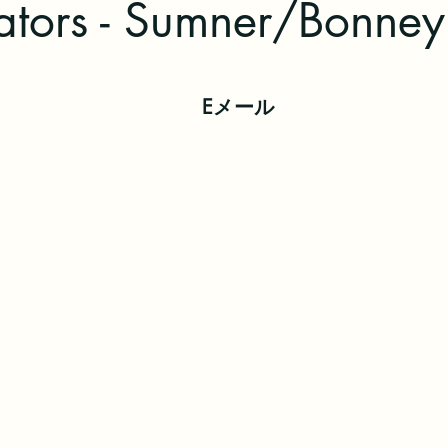
ators - Sumner/Bonney
Eメール