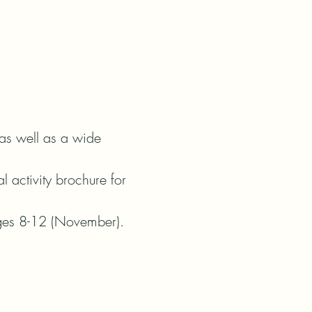
as well as a wide 
l activity brochure for 
ges 8-12 (November). 