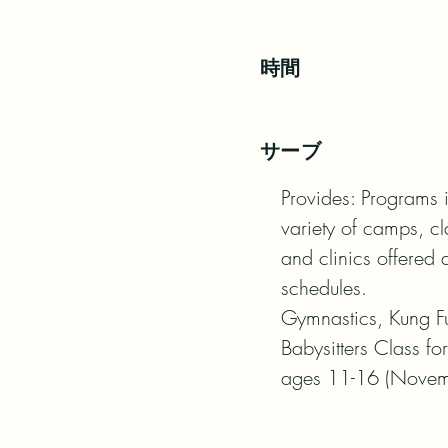
時間
サーブ
Provides: Programs i
variety of camps, cla
and clinics offered a
schedules.

Gymnastics, Kung Fu
Babysitters Class for

ages 11-16 (Novem