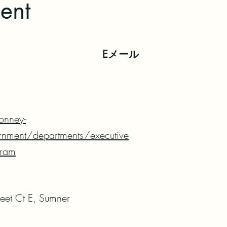
ent
Eメール
onney-
rnment/departments/executive
gram
eet Ct E, Sumner