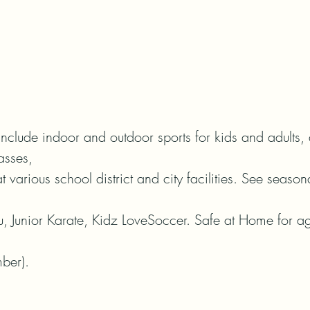
nclude indoor and outdoor sports for kids and adults, 
sses,

t various school district and city facilities. See seasona
, Junior Karate, Kidz LoveSoccer. Safe at Home for a
ber).