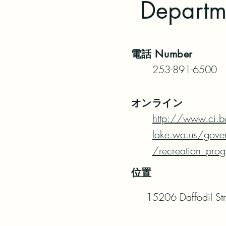
Departm
電話
Number
253-891-6500
オンライン
http://www.ci.b
lake.wa.us/gove
/recreation_pro
位置
15206 Daffodil Str