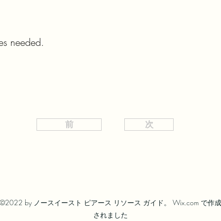
hes needed.
前
次
©2022 by ノースイースト ピアース リソース ガイド。 Wix.com で作
されました