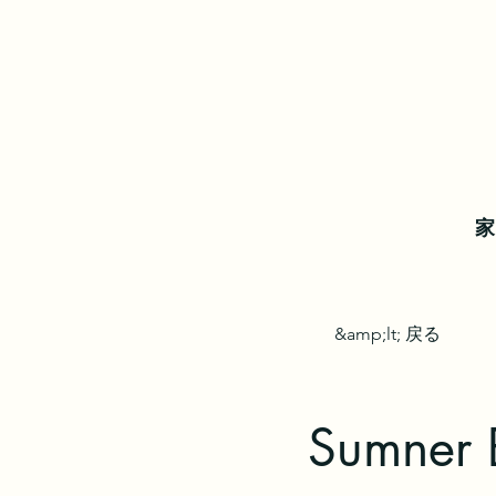
家
&amp;lt; 戻る
Sumner B