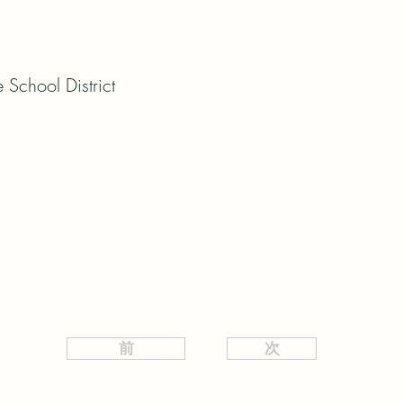
School District
前
次