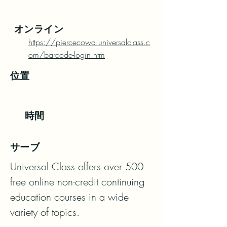
オンライン
https://piercecowa.universalclass.c
om/barcode-login.htm
位置
時間
サーブ
Universal Class offers over 500 
free online non-credit continuing 
education courses in a wide 
variety of topics.