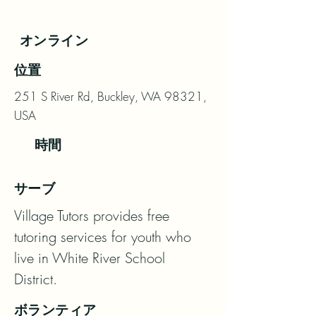
オンライン
位置
251 S River Rd, Buckley, WA 98321,
USA
時間
サーブ
Village Tutors provides free 
tutoring services for youth who 
live in White River School 
District.
ボランティア