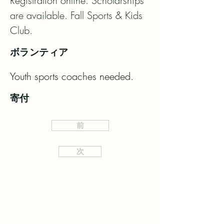
Registration online. Scholarships 
are available. Fall Sports & Kids 
Club.
ボランティア
Youth sports coaches needed.
寄付
前
次