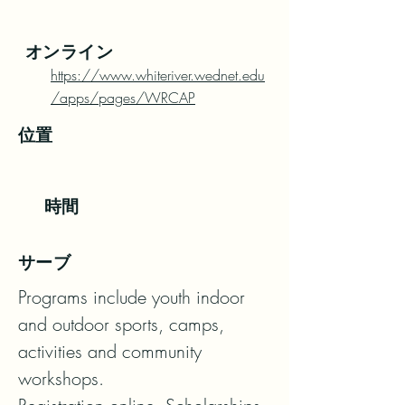
オンライン
https://www.whiteriver.wednet.edu
/apps/pages/WRCAP
位置
時間
サーブ
Programs include youth indoor 
and outdoor sports, camps, 
activities and community 
workshops.
