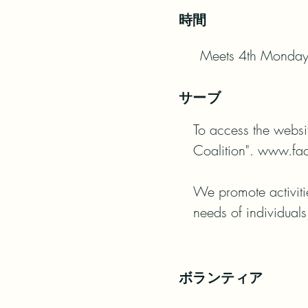
時間
Meets 4th Mondays,
サーブ
To access the website
Coalition". www.fac
We promote activitie
needs of individuals
ボランティア