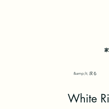
家
&amp;lt; 戻る
White Ri