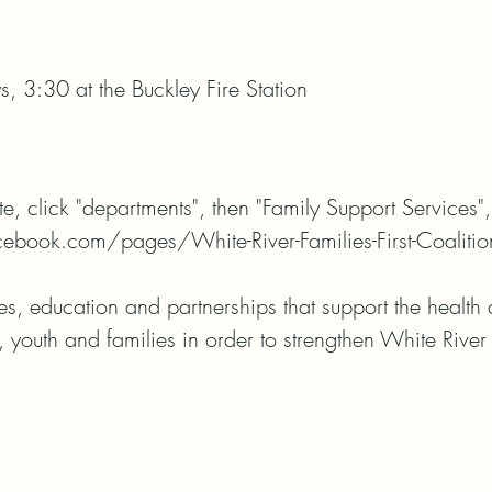
 3:30 at the Buckley Fire Station
, click "departments", then "Family Support Services", t
ebook.com/pages/White-River-Families-First-Coalition
s, education and partnerships that support the health
, youth and families in order to strengthen White Rive