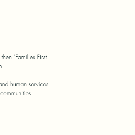
hen "Families First 


 and human services 
r communities.