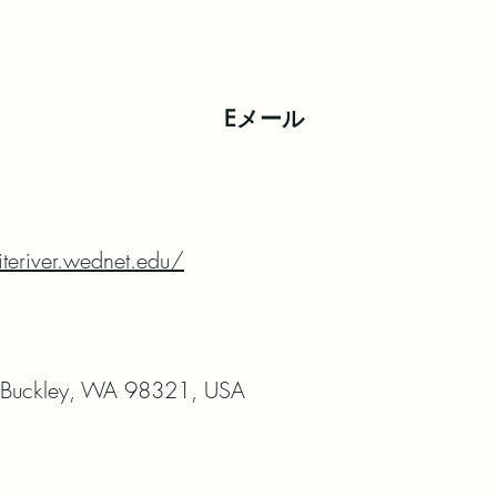
Eメール
teriver.wednet.edu/
, Buckley, WA 98321, USA