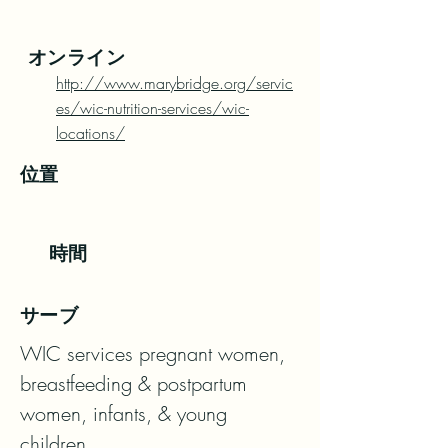
オンライン
http://www.marybridge.org/servic
es/wic-nutrition-services/wic-
locations/
位置
時間
サーブ
WIC services pregnant women, 
breastfeeding & postpartum 
women, infants, & young 
children.
