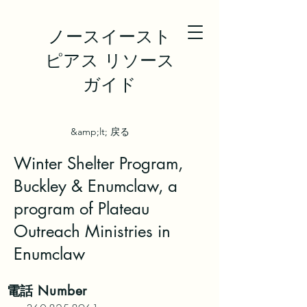
ノースイースト
ピアス リソース
ガイド
&amp;lt; 戻る
Winter Shelter Program,
Buckley & Enumclaw, a
program of Plateau
Outreach Ministries in
Enumclaw
電話
Number