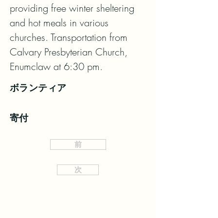
providing free winter sheltering 
and hot meals in various 
churches. Transportation from 
Calvary Presbyterian Church, 
Enumclaw at 6:30 pm.
ボランティア
寄付
前
次