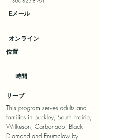
360-825-8961
Eメール
オンライン
位置
時間
サーブ
This program serves adults and 
families in Buckley, South Prairie, 
Wilkeson, Carbonado, Black 
Diamond and Enumclaw by 