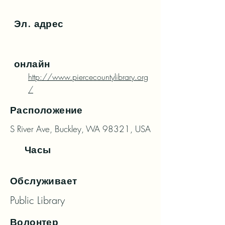
Эл. адрес
онлайн
http://www.piercecountylibrary.org
/
Расположение
S River Ave, Buckley, WA 98321, USA
Часы
Обслуживает
Public Library
Волонтер