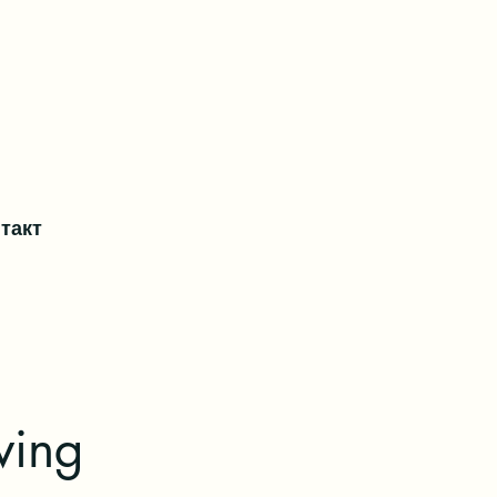
такт
ving