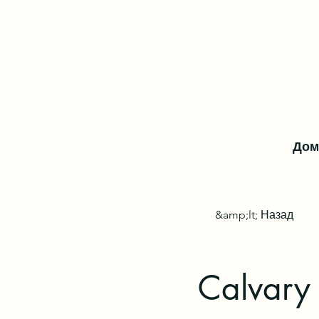
Дом
&amp;lt; Назад
Calvary