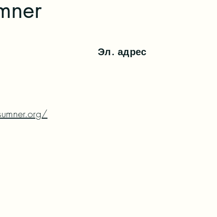
umner
Эл. адрес
sumner.org/