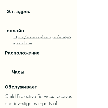
Эл. адрес
онлайн
https://www.dcyf.wa.gov/safety/r
eport-abuse
Расположение
Часы
Обслуживает
Child Protective Services receives 
and investigates reports of 