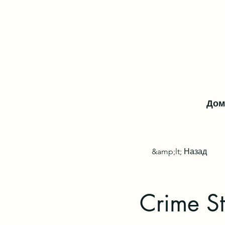
Дом
&amp;lt; Назад
Crime St