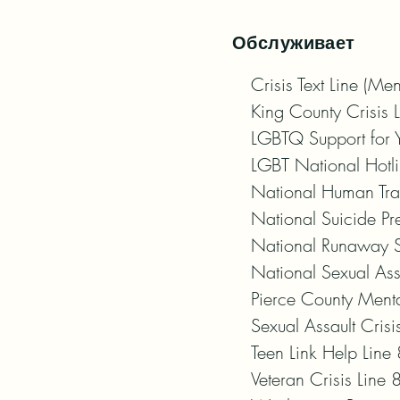
Обслуживает
Crisis Text Line (Me
King County Crisis 
LGBTQ Support for Y
LGBT National Hotl
National Human Tra
National Suicide Pr
National Runaway 
National Sexual As
Pierce County Menta
Sexual Assault Cris
Teen Link Help Lin
Veteran Crisis Line