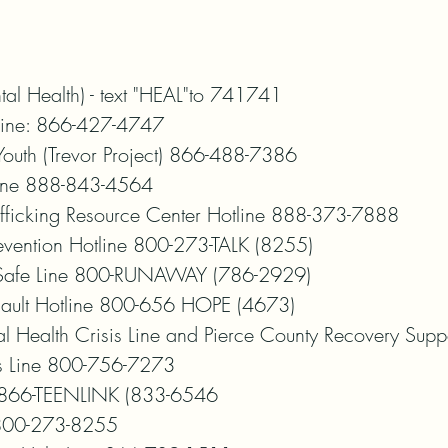
ntal Health) - text "HEAL"to 741741

Line: 866-427-4747

outh (Trevor Project) 866-488-7386

ine 888-843-4564

fficking Resource Center Hotline 888-373-7888

evention Hotline 800-273-TALK (8255)

Safe Line 800-RUNAWAY (786-2929)

sault Hotline 800-656 HOPE (4673)

l Health Crisis Line and Pierce County Recovery Sup
is Line 800-756-7273

e 866-TEENLINK (833-6546

 800-273-8255
