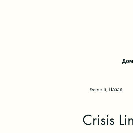
Дом
&amp;lt; Назад
Crisis Li