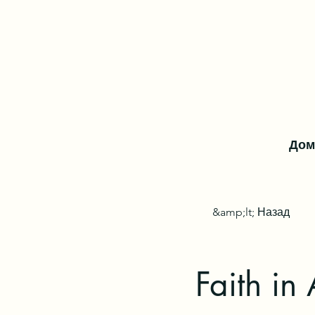
Дом
&amp;lt; Назад
Faith in