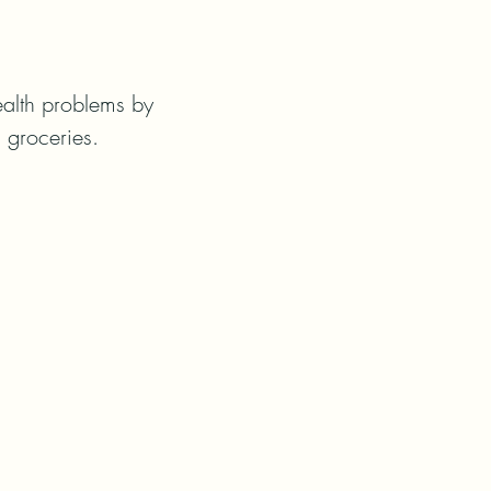
ealth problems by 
 groceries.