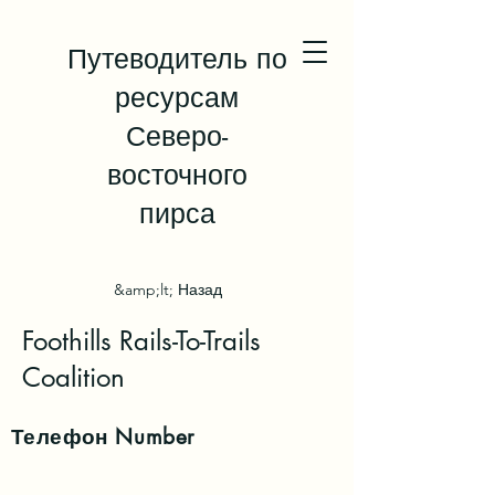
Путеводитель по
ресурсам
Северо-
восточного
пирса
&amp;lt; Назад
Foothills Rails-To-Trails
Coalition
Телефон
Number