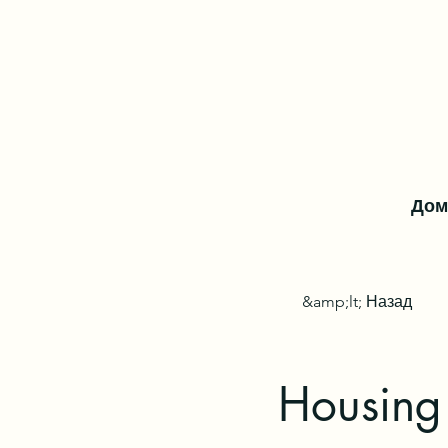
Дом
&amp;lt; Назад
Housing