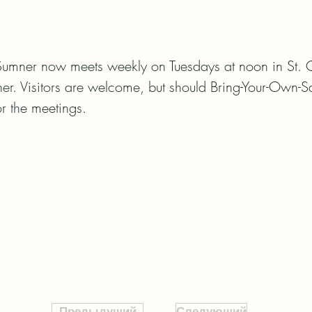
Sumner now meets weekly on Tuesdays at noon in St. C
er. Visitors are welcome, but should Bring-Your-Own-
r the meetings.
Предыдущий
Следующий