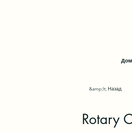
Дом
&amp;lt; Назад
Rotary 