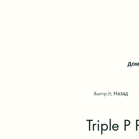
Дом
&amp;lt; Назад
Triple P