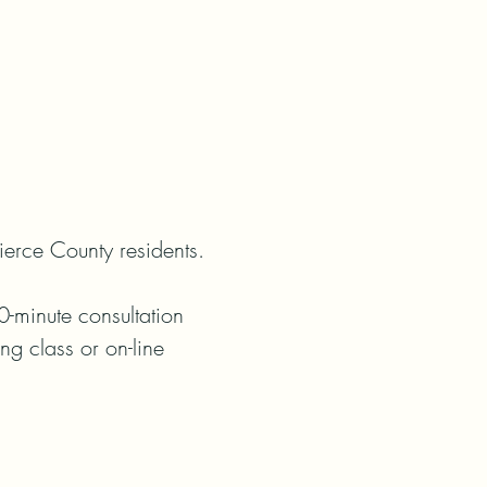
erce County residents.

0-minute consultation 
 class or on-line 