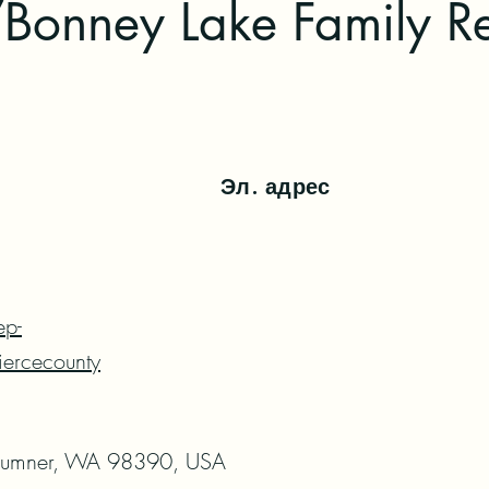
Bonney Lake Family R
Эл. адрес
ep-
iercecounty
Sumner, WA 98390, USA