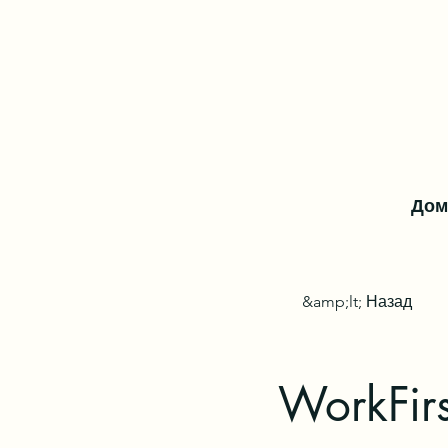
Дом
&amp;lt; Назад
WorkFirs