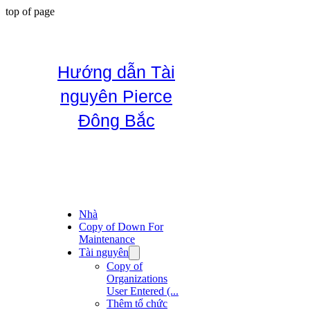
top of page
Hướng dẫn Tài
nguyên Pierce
Đông Bắc
Nhà
Copy of Down For
Maintenance
Tài nguyên
Copy of
Organizations
User Entered (...
Thêm tổ chức