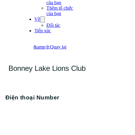
của bạn
Thêm tổ chức
của bạn
Về
Đối tác
Tiếp xúc
&amp;lt;Quay lại
Bonney Lake Lions Club
Điện thoại
Number