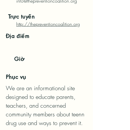
info@thepreventioncoalition.org
Trực tuyến
http://thepreventioncoalition.org
Địa điểm
Giờ
Phục vụ
We are an informational site 
designed to educate parents, 
teachers, and concerned 
community members about teenn 
drug use and ways to prevent it.