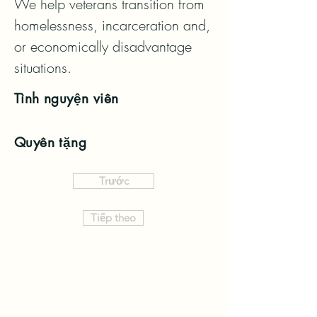
We help veterans transition from 
homelessness, incarceration and, 
or economically disadvantage 
situations.
Tình nguyện viên
Quyên tặng
Trước
Tiếp theo