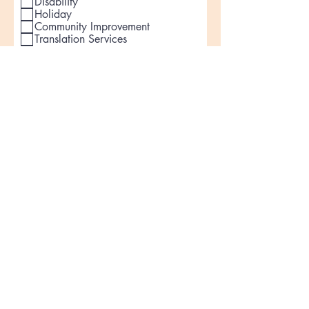
Disability
Holiday
Community Improvement
Translation Services
Community Coalitions
County Agencies
City Resources
Other
How can people volunteer?
How and what can people
donate?