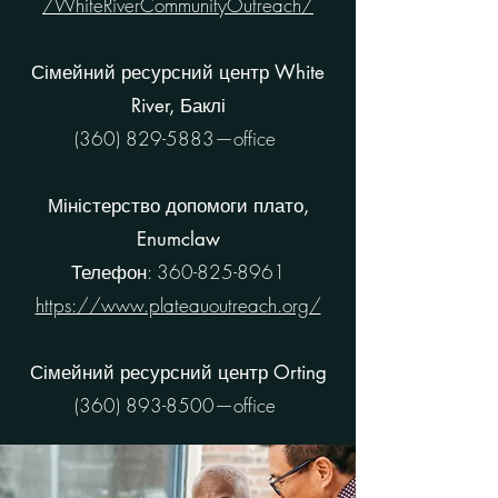
/WhiteRiverCommunityOutreach/
Сімейний ресурсний центр White
River, Баклі
(360) 829-5883
—office
Міністерство допомоги плато,
Enumclaw
Телефон:
360-825-8961
https://www.plateauoutreach.org/
Сімейний ресурсний центр Orting
(360) 893-8500
—office