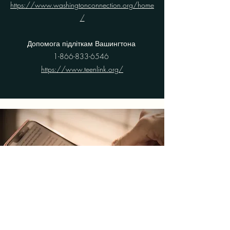
https://www.washingtonconnection.org/home
/
Допомога підліткам Вашингтона
1
-866-833-6546
https://www.teenlink.org/