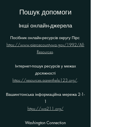
Пошук допомоги
Інші онлайн-джерела
Посібник онлайн-ресурсів округу Пірс
https://www.piercecountywa.gov/1992/All-
Resources
.
Інтернет-пошук ресурсів у межах
досяжності
https://resources.parenthelp123.org/
.
Вашингтонська інформаційна мережа 2-1-
1
https://wa211.org/
Washington Connection