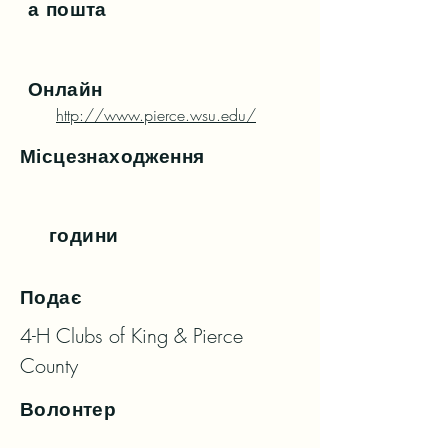
а пошта
Онлайн
http://www.pierce.wsu.edu/
Місцезнаходження
години
Подає
4-H Clubs of King & Pierce 
County
Волонтер