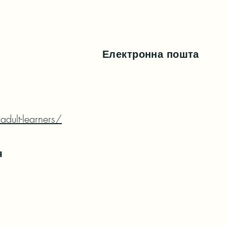
Електронна пошта
adult-learners/
я