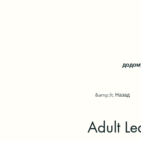
додом
&amp;lt; Назад
Adult Le