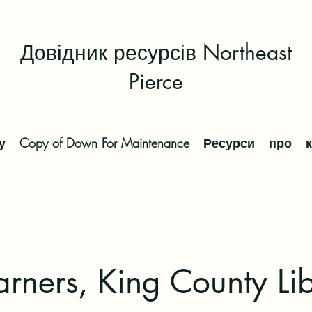
Довідник ресурсів Northeast
Pierce
у
Copy of Down For Maintenance
Ресурси
про
arners, King County Li