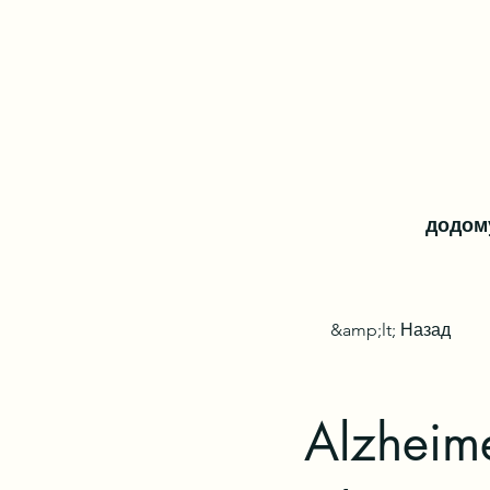
додом
&amp;lt; Назад
Alzheime