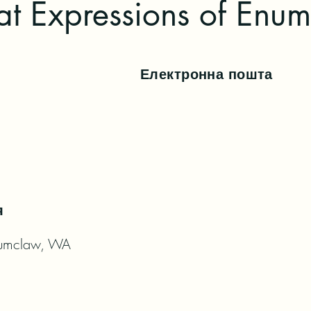
at Expressions of Enu
Електронна пошта
я
numclaw, WA