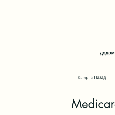
додом
&amp;lt; Назад
Medicar