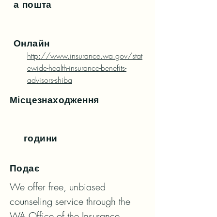
а пошта
Онлайн
http://www.insurance.wa.gov/stat
ewide-health-insurance-benefits-
advisors-shiba
Місцезнаходження
години
Подає
We offer free, unbiased 
counseling service through the 
WA Office of the Insurance 